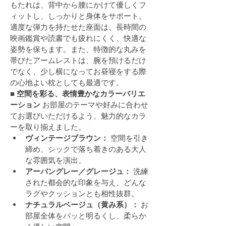
もたれは、背中から腰にかけて優しくフ
ィットし、しっかりと身体をサポート。
適度な弾力を持たせた座面は、長時間の
映画鑑賞や読書でも疲れにくく、快適な
姿勢を保ちます。また、特徴的な丸みを
帯びたアームレストは、腕を預けるだけ
でなく、少し横になってお昼寝をする際
の心地よい枕としても最適です。
■ 空間を彩る、表情豊かなカラーバリエ
ーション
 お部屋のテーマや好みに合わせ
てお選びいただけるよう、魅力的なカラ
ーを取り揃えました。
ヴィンテージブラウン：
 空間を引き
締め、シックで落ち着きのある大人
な雰囲気を演出。
アーバングレー／グレージュ：
 洗練
された都会的な印象を与え、どんな
ラグやクッションとも相性抜群。
ナチュラルベージュ（黄み系）：
 お
部屋全体をパッと明るくし、柔らか