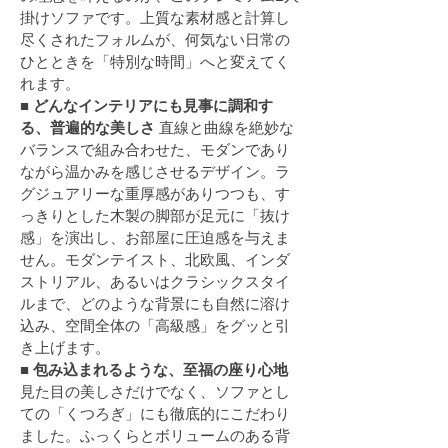
掛けソファです。上質な素材感と計算し
尽くされたフォルムが、何気ない日常の
ひとときを「特別な時間」へと変えてく
れます。
■ どんなインテリアにも見事に調和す
る、普遍的な美しさ
 直線と曲線を絶妙な
バランスで組み合わせた、モダンであり
ながら温かみを感じさせるデザイン。ラ
グジュアリーな重厚感がありつつも、す
っきりとした木製の脚部が足元に「抜け
感」を演出し、お部屋に圧迫感を与えま
せん。モダンテイスト、北欧風、インダ
ストリアル、あるいはクラシックスタイ
ルまで、どのような背景にも自然に溶け
込み、空間全体の「高級感」をグッと引
き上げます。
■ 包み込まれるような、至福の座り心地
見た目の美しさだけでなく、ソファとし
ての「くつろぎ」にも徹底的にこだわり
ました。ふっくらとボリュームのある背