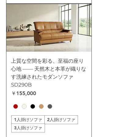
上質な空間を彩る、至福の座り
心地 —— 天然木と本革が織りな
す洗練されたモダンソファ
SD290B
価格
￥155,000
1人掛けソファ
2人掛けソファ
3人掛けソファ