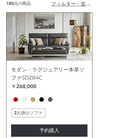
180点の商品
フィルター・並び替え
モダン・ラグジュアリー本革ソ
ファSD284C
価格
￥268,000
2人掛けソファ
予約購入