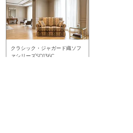
クラシック・ジャガード織ソフ
ァシリーズSD136C
価格
￥140,000
1人掛けソファ
2人掛けソファ
予約購入