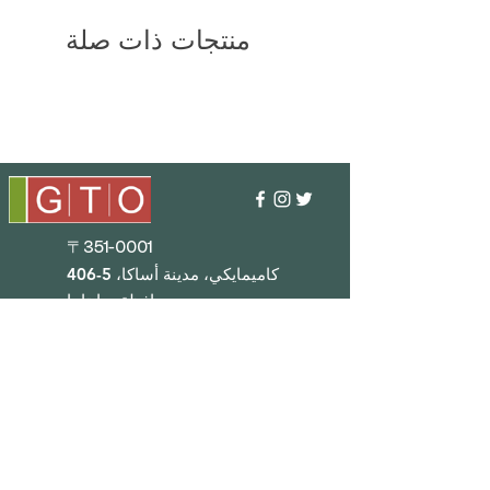
منتجات ذات صلة
〒351-0001
406-5 كاميمايكي، مدينة أساكا،
محافظة سايتاما
TEL : 048 - 456 - 3835​
FAX : 048 - 456 - 3837
MAIL : info@gtostyle.co.jp
ساعات العمل
■