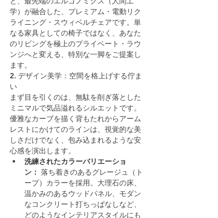
と、最先端のエルゴノミクス（人間工
学）が融合した、プレミアム・電動リク
ライニング・スウィベルチェアです。単
なる家具としての椅子ではなく、あなた
のリビングを極上のプライベート・ラウ
ンジへと変える、特別な一脚をご提案し
ます。
2. デザイン美学：空間を格上げする佇ま
い
まず目を引くのは、無駄を削ぎ落とした
ミニマルで気品溢れるシルエットです。
優雅なカーブを描く背もたれからアーム
レストにかけてのラインは、視覚的な美
しさだけでなく、包み込まれるような安
心感を演出します。
洗練されたカラーバリエーショ
ン：
 落ち着きのあるグレージュ（ト
ープ）カラーを採用。大理石の床、
温かみのあるウッドパネル、モダン
なコンクリート打ちっぱなしなど、
どのようなインテリアスタイルにも