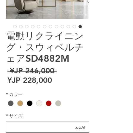
電動リクライニン
グ・スウィベルチ
ェアSD4882M
سع
 ‏246,000 JP¥ 
سعر
*
カラー
*
サイズ