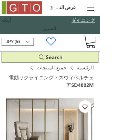
عرض النقاط
أريكة
​ダイニング
السرير
JPY (¥)
Search
الرئيسية
جميع المنتجات
電動リクライニング・スウィベルチェ
アSD4882M