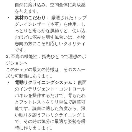
自然に溶け込み、空間全体に高級感
を与えます。
素材のこだわり：
 厳選されたトップ
グレインレザー（本革）を使用。し
っとりと滑らかな肌触りと、使い込
むほどに深みを増す風合いは、本物
志向の方にこそ相応しいクオリティ
です。
3. 至高の機能性：指先ひとつで理想のポ
ジションへ
このチェアの最大の特徴は、そのスムー
ズな可動性にあります。
電動リクライニングシステム：
 側面
のインテリジェント・コントロール
パネルを操作するだけで、背もたれ
とフットレストをミリ単位で調整可
能です。読書に適した角度から、深
い眠りを誘うフルリクライニングま
で、その時の気分に最適な姿勢を瞬
時に作り出します。