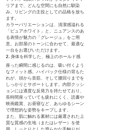
リアまで、どんな空間にも自然に馴染
み、リビングの主役としての品格を放ち
ます。
カラーバリエーションは、清潔感溢れる
「ピュアホワイト」と、ニュアンスのあ
る表情が魅力の「グレージュ」をご用
意。お部屋のトーンに合わせて、最適な
一台をお選びいただけます。
2. 身体を科学した、極上のホールド感
座った瞬間に感じるのは、吸い付くよう
なフィット感。ハイバック仕様の背もた
れが、頭から首筋、そして腰回りまでを
しっかりとサポートします。内部クッシ
ョンには適度な反発力を持たせており、
長時間座っていても疲れにくく、読書や
映画鑑賞、お昼寝など、あらゆるシーン
で理想的な姿勢をキープします。
また、肌に触れる素材には厳選された上
質な質感の生地（またはレザー）を使
用。しっとりとした滑らかな手触りが、