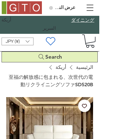
عرض النقاط
أريكة
​ダイニング
السرير
JPY (¥)
Search
الرئيسية
أريكة
至福の解放感に包まれる、次世代の電
動リクライニングソファSD520B