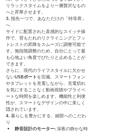
リラックスタイムをより一層贅沢なもの
へと昇華させます。
3. 指先一つで、あなただけの「特等席」
へ
サイドに配置された直感的なスイッチ操
作で、背もたれのリクライニングとフッ
トレストの昇降をスムーズに調整可能で
す。無段階調整のため、自分にとって最
も心地よい角度でぴたりと止めることが
できます。
さらに、現代のライフスタイルに欠かせ
ない
USBポート
を完備。スマートフォン
やタブレットを充電しながら、充電切れ
を気にすることなく動画視聴やプライベ
ートな時間を楽しめます。機能性と利便
性が、スマートなデザインの中に美しく
隠されています。
4. 暮らしを豊かにする、細部へのこだわ
り
静音設計のモーター:
 深夜の静かな時