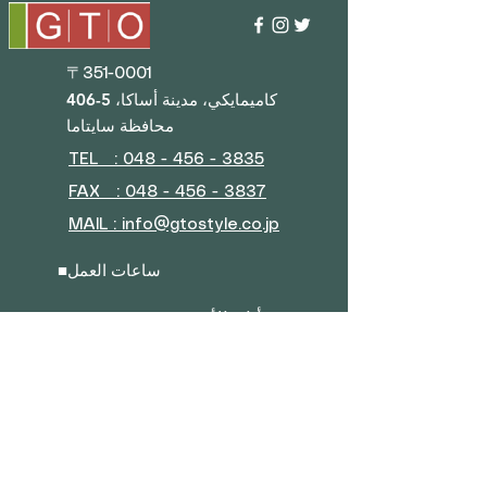
〒351-0001
406-5 كاميمايكي، مدينة أساكا،
محافظة سايتاما
TEL : 048 - 456 - 3835​
FAX : 048 - 456 - 3837
MAIL : info@gtostyle.co.jp
ساعات العمل
■
أيام الأسبوع 09:30–17:30
(مغلق خلال عطلة رأس السنة
الجديدة، أسبوع الذهب، والعطلة
الصيفية)
■ القائمة
نبذة عن الشركة