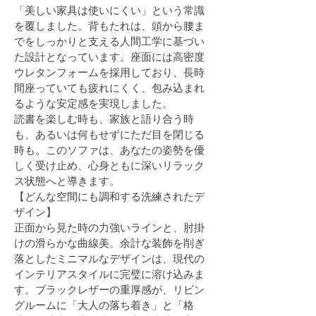
「美しい家具は使いにくい」という常識
を覆しました。背もたれは、頭から腰ま
でをしっかりと支える人間工学に基づい
た設計となっています。座面には高密度
ウレタンフォームを採用しており、長時
間座っていても疲れにくく、包み込まれ
るような安定感を実現しました。
読書を楽しむ時も、家族と語り合う時
も、あるいは何もせずにただ目を閉じる
時も。このソファは、あなたの姿勢を優
しく受け止め、心身ともに深いリラック
ス状態へと導きます。
【どんな空間にも調和する洗練されたデ
ザイン】
正面から見た時の力強いラインと、肘掛
けの滑らかな曲線美。余計な装飾を削ぎ
落としたミニマルなデザインは、現代の
インテリアスタイルに完璧に溶け込みま
す。ブラックレザーの重厚感が、リビン
グルームに「大人の落ち着き」と「格