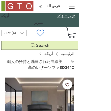
عرض النقاط
أريكة
​ダイニング
السرير
JPY (¥)
Search
الرئيسية
أريكة
職人の矜持と洗練された曲線美——至
高のレザーソファSD344C