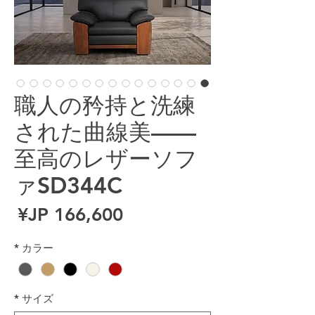
職人の矜持と洗練
された曲線美——
至高のレザーソフ
ァSD344C
ال
*
カラー
*
サイズ