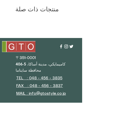
منتجات ذات صلة
〒351-0001
406-5 كاميمايكي، مدينة أساكا،
محافظة سايتاما
TEL : 048 - 456 - 3835​
FAX : 048 - 456 - 3837
MAIL : info@gtostyle.co.jp
ساعات العمل
■