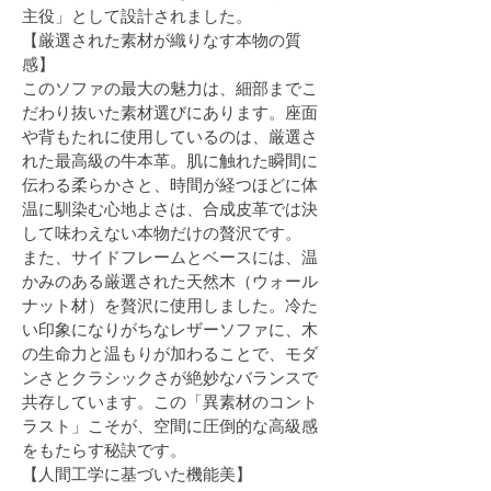
主役」として設計されました。
【厳選された素材が織りなす本物の質
感】
このソファの最大の魅力は、細部までこ
だわり抜いた素材選びにあります。座面
や背もたれに使用しているのは、厳選さ
れた最高級の牛本革。肌に触れた瞬間に
伝わる柔らかさと、時間が経つほどに体
温に馴染む心地よさは、合成皮革では決
して味わえない本物だけの贅沢です。
また、サイドフレームとベースには、温
かみのある厳選された天然木（ウォール
ナット材）を贅沢に使用しました。冷た
い印象になりがちなレザーソファに、木
の生命力と温もりが加わることで、モダ
ンさとクラシックさが絶妙なバランスで
共存しています。この「異素材のコント
ラスト」こそが、空間に圧倒的な高級感
をもたらす秘訣です。
【人間工学に基づいた機能美】