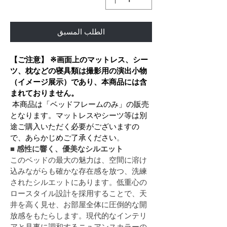
الطلب المسبق
【ご注意】
※画面上のマットレス、シー
ツ、枕などの寝具類は撮影用の演出小物
（イメージ展示）であり、本商品には含
まれておりません。
 本商品は「ベッドフレームのみ」の販売
となります。マットレスやシーツ等は別
途ご購入いただく必要がございますの
で、あらかじめご了承ください
。
■ 感性に響く、優美なシルエット
このベッドの最大の魅力は、空間に溶け
込みながらも確かな存在感を放つ、洗練
されたシルエットにあります。低重心の
ロースタイル設計を採用することで、天
井を高く見せ、お部屋全体に圧倒的な開
放感をもたらします。現代的なインテリ
アと見事に調和するニュアンスカラーの