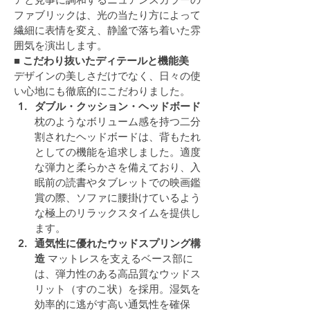
ファブリックは、光の当たり方によって
繊細に表情を変え、静謐で落ち着いた雰
囲気を演出します。
■ こだわり抜いたディテールと機能美
デザインの美しさだけでなく、日々の使
い心地にも徹底的にこだわりました。
ダブル・クッション・ヘッドボード
枕のようなボリューム感を持つ二分
割されたヘッドボードは、背もたれ
としての機能を追求しました。適度
な弾力と柔らかさを備えており、入
眠前の読書やタブレットでの映画鑑
賞の際、ソファに腰掛けているよう
な極上のリラックスタイムを提供し
ます。
通気性に優れたウッドスプリング構
造
 マットレスを支えるベース部に
は、弾力性のある高品質なウッドス
リット（すのこ状）を採用。湿気を
効率的に逃がす高い通気性を確保