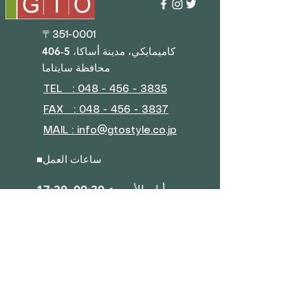
〒351-0001
406-5 كاميمايكي، مدينة أساكا،
محافظة سايتاما
TEL : 048 - 456 - 3835​
FAX : 048 - 456 - 3837
MAIL : info@gtostyle.co.jp
ساعات العمل
■
أيام الأسبوع 09:30–17:30
(مغلق خلال عطلة رأس السنة
الجديدة، أسبوع الذهب، والعطلة
الصيفية)
■ القائمة
نبذة عن الشركة