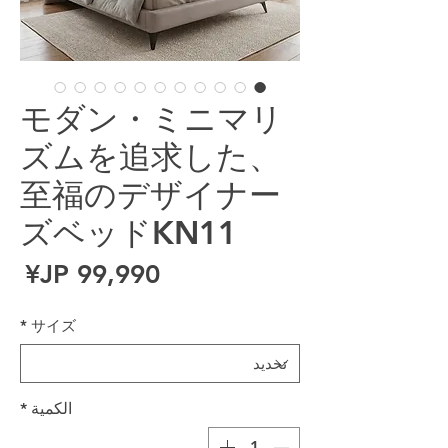
モダン・ミニマリ
ズムを追求した、
至福のデザイナー
ズベッドKN11
ال
*
サイズ
الكمية
*