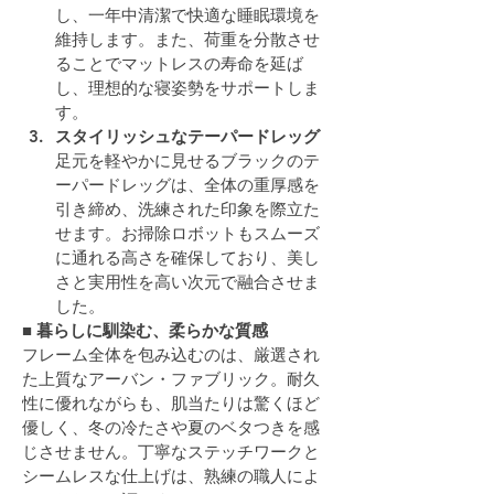
し、一年中清潔で快適な睡眠環境を
維持します。また、荷重を分散させ
ることでマットレスの寿命を延ば
し、理想的な寝姿勢をサポートしま
す。
スタイリッシュなテーパードレッグ
足元を軽やかに見せるブラックのテ
ーパードレッグは、全体の重厚感を
引き締め、洗練された印象を際立た
せます。お掃除ロボットもスムーズ
に通れる高さを確保しており、美し
さと実用性を高い次元で融合させま
した。
■ 暮らしに馴染む、柔らかな質感
フレーム全体を包み込むのは、厳選され
た上質なアーバン・ファブリック。耐久
性に優れながらも、肌当たりは驚くほど
優しく、冬の冷たさや夏のベタつきを感
じさせません。丁寧なステッチワークと
シームレスな仕上げは、熟練の職人によ