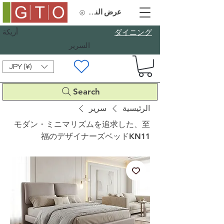
عرض النقاط
أريكة
​ダイニング
السرير
JPY (¥)
Search
الرئيسية
سرير
モダン・ミニマリズムを追求した、至
福のデザイナーズベッドKN11