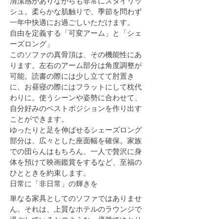
清潔感がありながらも非常にスタイリッ
シュ。柔らかな肌触りで、季節を問わず
一年中快適にお過ごしいただけます。
自由を定義する「可変アーム」と「シェ
ーズロング」
このソファの真骨頂は、その機能性にあ
ります。左右のアーム部分は角度調整が
可能。読書の際には少し立てて肘置き
に、お昼寝の際にはフラットにして枕代
わりに。使うシーンや姿勢に合わせて、
自分好みのベストポジションを作り出す
ことができます。
ゆったりと足を伸ばせるシェーズロング
部分は、広々とした座面幅を確保。家族
での団らんはもちろん、一人で贅沢に身
体を預けて映画鑑賞をするなど、至福の
ひとときを約束します。
日常に「非日常」の輝きを
単なる家具としてのソファではありませ
ん。それは、上質なホテルのラウンジで