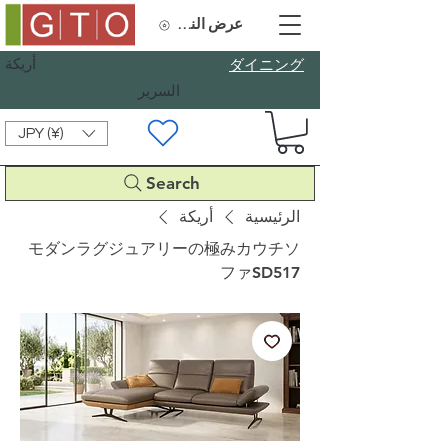
عرض النقاط
أريكة
​ダイニング
السرير
JPY (¥)
Search
الرئيسية
أريكة
モダンラグジュアリーの極みカウチソ
ファSD517