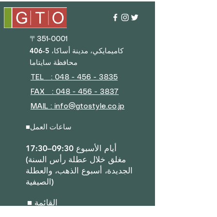
〒351-0001
406-5 كاميمايكي، مدينة أساكا،
محافظة سايتاما
TEL : 048 - 456 - 3835​
FAX : 048 - 456 - 3837
MAIL : info@gtostyle.co.jp
ساعات العمل
■
أيام الأسبوع 09:30–17:30
(مغلق خلال عطلة رأس السنة
الجديدة، أسبوع الذهب، والعطلة
الصيفية)
■ القائمة
نبذة عن الشركة