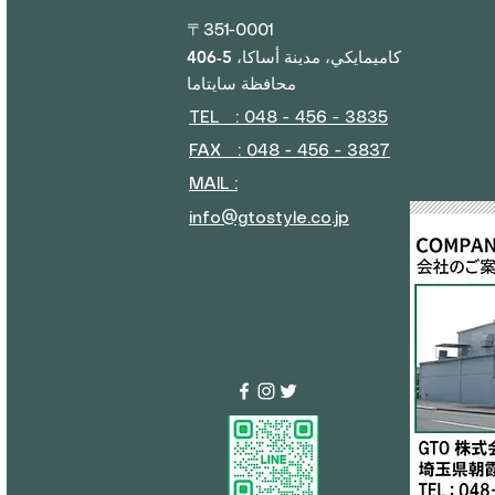
〒351-0001
406-5 كاميمايكي، مدينة أساكا،
محافظة سايتاما
TEL : 048 - 456 - 3835​
FAX : 048 - 456 - 3837
MAIL :
info@gtostyle.co.jp