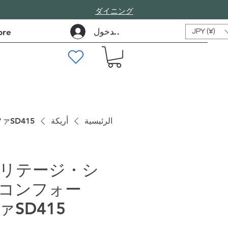
​ダイニング
تسجيل الدخول
re
JPY (¥)
الرئيسية
أريكة
SD415
リテージ・シ
コンフォー
SD415