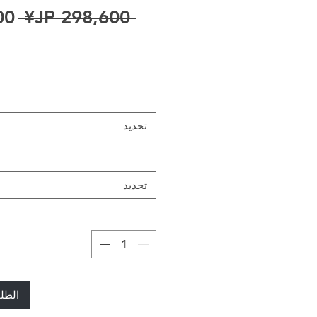
سع
 ‏298,600 JP¥ 
تحديد
تحديد
الطل