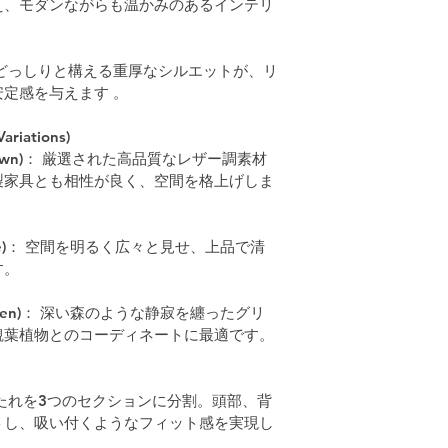
え、モダンながらも温かみのあるインテリ
どっしりと構える重厚なシルエットが、リ
定感を与えます 。
iations)
Brown)： 厳選された高品質なレザー調素材
製家具とも相性が良く、空間を格上げしま
eige)： 空間を明るく広々と見せ、上品で清
す。
Green)： 深い森のような静寂を纏ったグリ
観葉植物とのコーディネートに最適です。
たれを3つのセクションに分割。頭部、背
トし、吸い付くようなフィット感を実現し