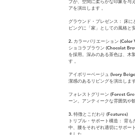
ブが、空間に柔らかな印象を与
アを演出します 。
グラウンド・プレゼンス： 床に
ビングに「家」としての風格と安
2. カラーバリエーション (Color Var
ショコラブラウン (Chocolat 
を採用。深みのある茶色は、木
す 。
アイボリーベージュ (Ivory B
潔感のあるリビングを演出しま
フォレストグリーン (Forest 
ーン。アンティークな雰囲気や
3. 特徴とこだわり (Features)
トリプル・サポート構造： 背も
中、腰をそれぞれ適切にサポー
ました 。