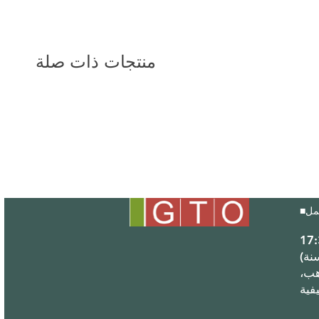
منتجات ذات صلة
■
(مغلق خلال عطلة رأس السنة
هب،