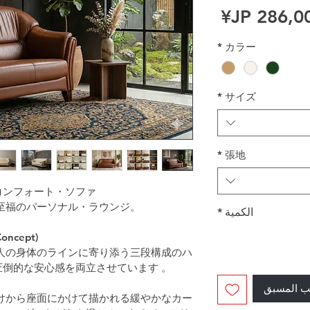
ر عادي
سعر البيع
*
カラー
*
サイズ
*
張地
コンフォート・ソファ
至福のパーソナル・ラウンジ。
الكمية
*
ncept)
人の身体のラインに寄り添う三段構成のハ
倒的な安心感を両立させています 。
ب المسبق
けから座面にかけて描かれる緩やかなカー