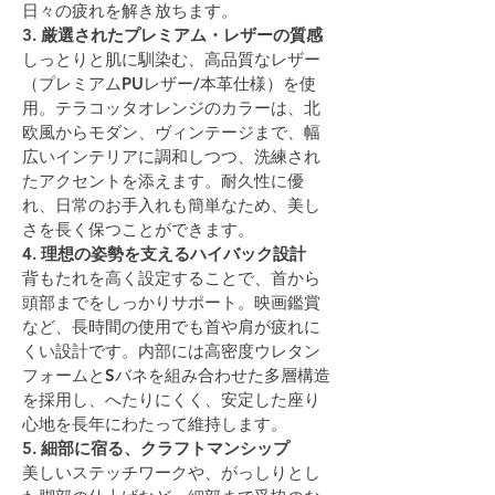
日々の疲れを解き放ちます。
3. 
厳選されたプレミアム・レザーの質感
しっとりと肌に馴染む、高品質なレザー
（プレミアムPUレザー/本革仕様）を使
用。テラコッタオレンジのカラーは、北
欧風からモダン、ヴィンテージまで、幅
広いインテリアに調和しつつ、洗練され
たアクセントを添えます。耐久性に優
れ、日常のお手入れも簡単なため、美し
さを長く保つことができます。
4. 
理想の姿勢を支えるハイバック設計
背もたれを高く設定することで、首から
頭部までをしっかりサポート。映画鑑賞
など、長時間の使用でも首や肩が疲れに
くい設計です。内部には高密度ウレタン
フォームとSバネを組み合わせた多層構造
を採用し、へたりにくく、安定した座り
心地を長年にわたって維持します。
5. 
細部に宿る、クラフトマンシップ
美しいステッチワークや、がっしりとし