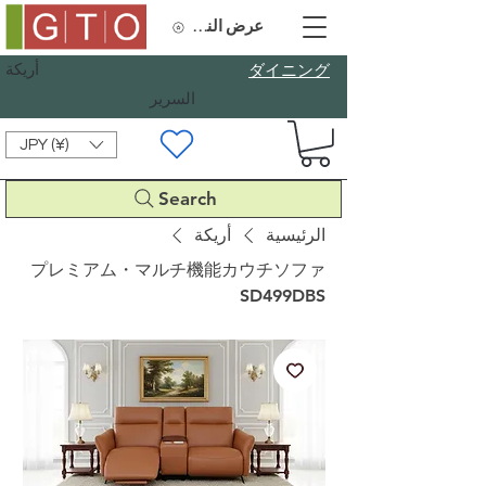
عرض النقاط
أريكة
​ダイニング
السرير
JPY (¥)
Search
الرئيسية
أريكة
プレミアム・マルチ機能カウチソファ
SD499DBS