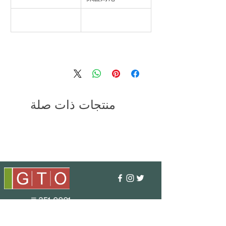
منتجات ذات صلة
〒351-0001
406-5 كاميمايكي، مدينة أساكا،
محافظة سايتاما