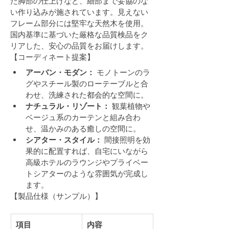
た脚部の仕上げなど、細部まで妥協のな
い作り込みが施されています。見えない
フレーム部分には堅牢な天然木を使用。
国内基準に基づいた厳格な品質検品をク
リアした、安心の品質をお届けします。
【コーディネート提案】
アーバン・モダン：
 モノトーンのラ
グやスチール製のローテーブルと合
わせ、洗練された都会的な空間に。
ナチュラル・リゾート：
 観葉植物や
ベージュ系のカーテンと組み合わ
せ、温かみのある癒しの空間に。
シアター・スタイル：
 間接照明を効
果的に配置すれば、自宅にいながら
高級ホテルのラウンジやプライベー
トシアターのような雰囲気が完成し
ます。
【製品仕様（サンプル）】
項目
内容