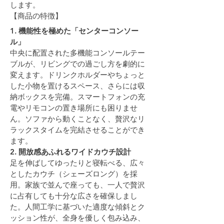
します。
【商品の特徴】
1. 
機能性を極めた「センターコンソー
ル」
中央に配置された多機能コンソールテー
ブルが、リビングでの過ごし方を劇的に
変えます。ドリンクホルダーやちょっと
した小物を置けるスペース、さらには収
納ボックスを完備。スマートフォンの充
電やリモコンの置き場所にも困りませ
ん。ソファから動くことなく、贅沢なリ
ラックスタイムを完結させることができ
ます。
2. 
開放感あふれるワイドカウチ設計
足を伸ばしてゆったりと寝転べる、広々
としたカウチ（シェーズロング）を採
用。家族で並んで座っても、一人で贅沢
に占有しても十分な広さを確保しまし
た。人間工学に基づいた適度な傾斜とク
ッション性が、全身を優しく包み込み、