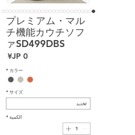
プレミアム・マル
チ機能カウチソフ
ァSD499DBS
ال
*
カラー
*
サイズ
الكمية
*