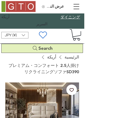
عرض النقاط
أريكة
​ダイニング
السرير
JPY (¥)
Search
الرئيسية
أريكة
プレミアム・コンフォート 2.5人掛け
リクライニングソファSD390