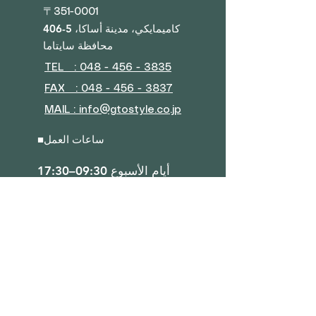
〒351-0001
406-5 كاميمايكي، مدينة أساكا،
محافظة سايتاما
TEL : 048 - 456 - 3835​
FAX : 048 - 456 - 3837
MAIL : info@gtostyle.co.jp
ساعات العمل
■
أيام الأسبوع 09:30–17:30
(مغلق خلال عطلة رأس السنة
الجديدة، أسبوع الذهب، والعطلة
الصيفية)
■ القائمة
نبذة عن الشركة
اتصل بنا
برنامج المكافآت