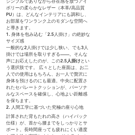
シンプルでありながら存在感を放つアイ
ボリーの柔らかなレザー（本革/高品質
PU）は、どんなインテリアにも調和し、
お部屋をワンランク上のモダンな空間へ
と導きます。
1. 身体を包み込む「2.5人掛け」の絶妙な
サイズ感
一般的な2人掛けでは少し狭い、でも3人
掛けでは場所を取りすぎる——。そんな
声にお応えしたのが、この
2.5人掛け
とい
う選択肢です。 広々とした座面は、お二
人での使用はもちろん、お一人で贅沢に
身体を預けるのにも最適。中央に配置さ
れたセパレートクッションが、パーソナ
ルなスペースを確保し、心地よい距離感
を保ちます。
2. 人間工学に基づいた究極の座り心地
計算された背もたれの高さ（ハイバック
仕様）が、首から腰までをしっかりとサ
ポート。長時間座っても疲れにくい適度