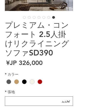
プレミアム・コン
フォート 2.5人掛
けリクライニング
ソファSD390
ال
*
カラー
*
張地