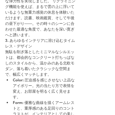
な弾力性を実現しました。 リクライニン
グ機能を使えば、まるで雲の上に浮いて
いるような無重力感覚の休息を体験いた
だけます。読書、映画鑑賞、そして午後
の昼下がり――。その時々のシーンに合
わせた最適な角度で、あなたを深い寛ぎ
へと誘います。
3. あらゆるインテリアに溶け込むタイム
レス・デザイン
無駄を削ぎ落としたミニマルなシルエッ
トは、都会的なコンクリート打ちっぱな
しのスタイルから、温かみのある北欧モ
ダン、落ち着いたクラシックな空間ま
で、幅広くマッチします。
Color:
 圧迫感を感じさせない上品な
アイボリー。光の当たり方で表情を
変え、お部屋を明るく広く見せま
す。
Form:
 優雅な曲線を描くアームレス
トと、重厚感のある足回りのコント
ラストが、インテリアとしての美し