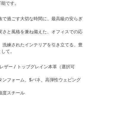
可能です。
家族で過ごす大切な時間に、最高級の安らぎ
。
誠実さと風格を兼ね備えた、オフィスでの応
：
 洗練されたインテリアを引き立てる、豊
として。
レザー / トップグレイン本革（選択可
タンフォーム、Sバネ、高弾性ウェビング
強度スチール