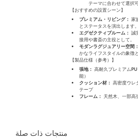
テーマに合わせて選択
【おすすめの設置シーン】
プレミアム・リビング：
 
とステータスを演出します
エグゼクティブルーム：
 
接用や書斎の主役として。
モダンラグジュアリー空間
かなライフスタイルの象徴
【製品仕様（参考）】
張地：
 高耐久プレミアムPU
能）
クッション材：
 高密度ウレ
テープ
フレーム：
 天然木、一部高
منتجات ذات صلة