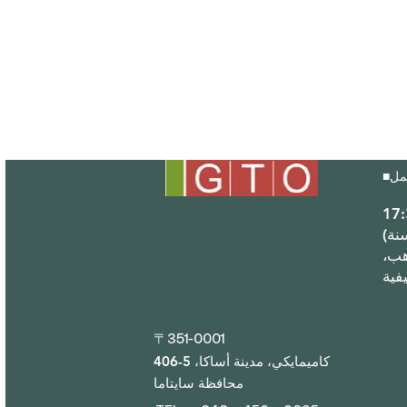
■
(مغلق خلال عطلة رأس السنة
هب،
〒351-0001
406-5 كاميمايكي، مدينة أساكا،
محافظة سايتاما