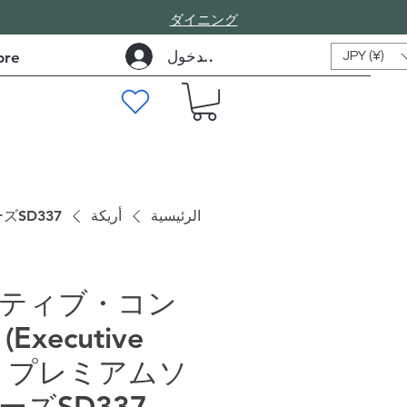
​ダイニング
تسجيل الدخول
re
JPY (¥)
الرئيسية
أريكة
ズSD337
ティブ・コン
Executive
rt) プレミアムソ
ーズSD337