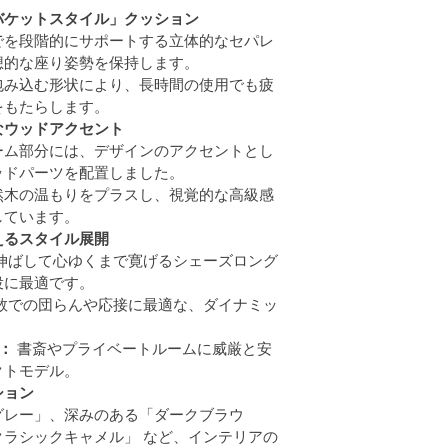
バケットスタイル」クッション
でを段階的にサポートする立体的なセパレ
想的な座り姿勢を保持します。
包み込む形状により、長時間の使用でも疲
をもたらします。
なウッドアクセント
ーム部分には、デザインのアクセントとし
ッドパーツを配置しました。
然木の温もりをプラスし、視覚的な高級感
しています。
えるスタイル展開
を伸ばして心ゆくまで寛げるシェーズロング
役に最適です。
人数での団らんや応接に最適な、ダイナミッ
：
 書斎やプライベートルームに威厳と安
クトモデル。
ション
グレー」、深みのある「ダークブラウ
ラシックキャメル」 など、インテリアの