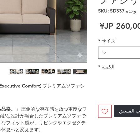
وحدة SKU: SD337
ر عادي
سعر البيع
*
サイズ
الكمية
*
cutive Comfort) プレミアムソファシ
る品格。」
 圧倒的な存在感を放つ重厚なフ
ب المسبق
緻密な設計が融合したプレミアムソファで
うなフィット感が、リビングやエグゼクテ
の休息へと変えます。