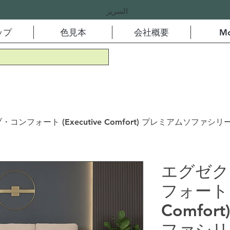
السرير
ップ
色見本
会社概要
Mo
ンフォート (Executive Comfort) プレミアムソファシリー
エグゼク
フォート (
Comfo
ファシリ