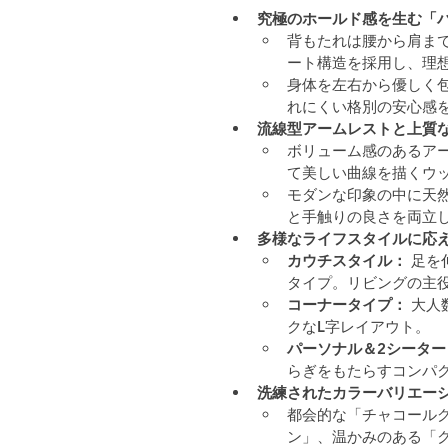
究極のホールド感を生む「
背もたれは腰から肩ま
ート構造を採用し、理
身体を左右から優しく
れにくい格別の安心感
流線型アームレストと上質
ボリューム感のあるア
て美しい曲線を描くウ
モダンな印象の中に天
と手触りの良さを両立
多様なライフスタイルに応
カウチスタイル：
 足
タイプ。リビングの主
コーナータイプ：
 大
クなL字レイアウト。
パーソナル＆2シーター
らぎをもたらすコンパ
洗練されたカラーバリエー
都会的な「チャコール
ン」、温かみのある「ク