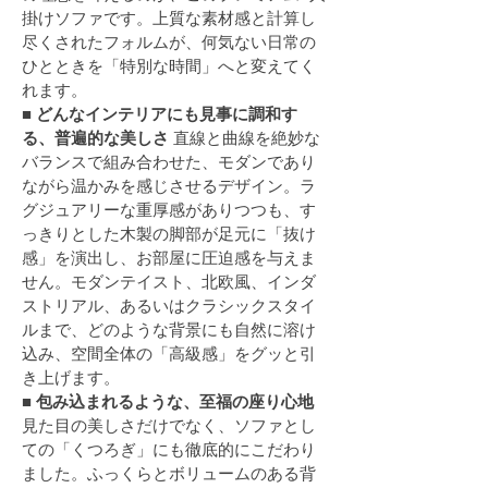
掛けソファです。上質な素材感と計算し
尽くされたフォルムが、何気ない日常の
ひとときを「特別な時間」へと変えてく
れます。
■ どんなインテリアにも見事に調和す
る、普遍的な美しさ
 直線と曲線を絶妙な
バランスで組み合わせた、モダンであり
ながら温かみを感じさせるデザイン。ラ
グジュアリーな重厚感がありつつも、す
っきりとした木製の脚部が足元に「抜け
感」を演出し、お部屋に圧迫感を与えま
せん。モダンテイスト、北欧風、インダ
ストリアル、あるいはクラシックスタイ
ルまで、どのような背景にも自然に溶け
込み、空間全体の「高級感」をグッと引
き上げます。
■ 包み込まれるような、至福の座り心地
見た目の美しさだけでなく、ソファとし
ての「くつろぎ」にも徹底的にこだわり
ました。ふっくらとボリュームのある背