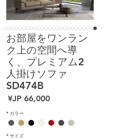
お部屋をワンラン
ク上の空間へ導
く、プレミアム2
人掛けソファ
SD474B
ال
*
カラー
*
サイズ