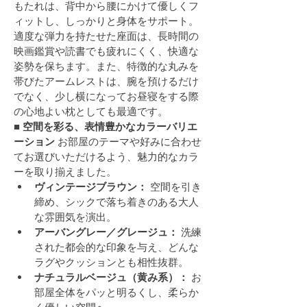
もたれは、背中から腰にかけて優しくフ
ィットし、しっかりと身体をサポート。
適度な弾力を持たせた座面は、長時間の
映画鑑賞や読書でも疲れにくく、快適な
姿勢を保ちます。また、特徴的な丸みを
帯びたアームレストは、腕を預けるだけ
でなく、少し横になってお昼寝をする際
の心地よい枕としても最適です。
■ 空間を彩る、表情豊かなカラーバリエ
ーション
 お部屋のテーマや好みに合わせ
てお選びいただけるよう、魅力的なカラ
ーを取り揃えました。
ヴィンテージブラウン：
 空間を引き
締め、シックで落ち着きのある大人
な雰囲気を演出。
アーバングレー／グレージュ：
 洗練
された都会的な印象を与え、どんな
ラグやクッションとも相性抜群。
ナチュラルベージュ（黄み系）：
 お
部屋全体をパッと明るくし、柔らか