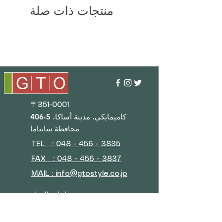
منتجات ذات صلة
〒351-0001
406-5 كاميمايكي، مدينة أساكا،
محافظة سايتاما
TEL : 048 - 456 - 3835​
FAX : 048 - 456 - 3837
MAIL : info@gtostyle.co.jp
ساعات العمل
■
أيام الأسبوع 09:30–17:30