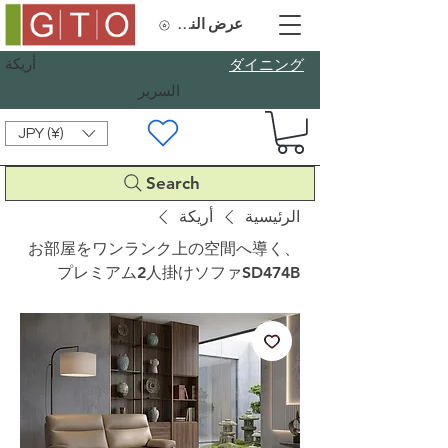
عرض النقاط
أريكة
​ダイニング
السرير
JPY (¥)
Search
الرئيسية
أريكة
お部屋をワンランク上の空間へ導く、
プレミアム2人掛けソファSD474B