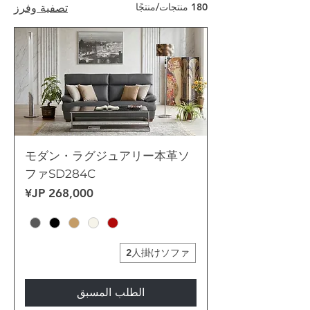
180 منتجات/منتجًا
تصفية وفرز
モダン・ラグジュアリー本革ソ
ファSD284C
السعر
2人掛けソファ
الطلب المسبق