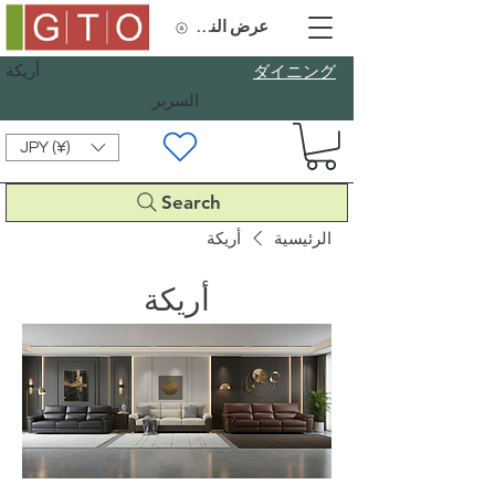
عرض النقاط
أريكة
​ダイニング
السرير
JPY (¥)
Search
الرئيسية
أريكة
أريكة