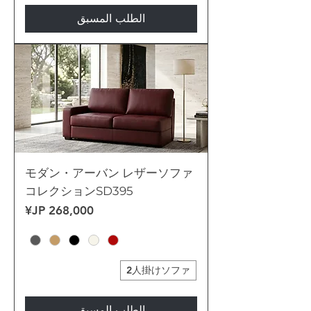
الطلب المسبق
モダン・アーバン レザーソファ
コレクションSD395
السعر
2人掛けソファ
الطلب المسبق