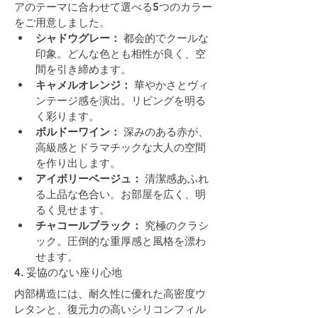
アのテーマに合わせて選べる5つのカラー
をご用意しました。
シャドウグレー：
 都会的でクールな
印象。どんな色とも相性が良く、空
間を引き締めます。
キャメルオレンジ：
 華やかさとヴィ
ンテージ感を演出。リビングを明る
く彩ります。
ボルドーワイン：
 深みのある赤が、
高級感とドラマチックな大人の空間
を作り出します。
アイボリーベージュ：
 清潔感あふれ
る上品な色合い。お部屋を広く、明
るく見せます。
チャコールブラック：
 究極のクラシ
ック。圧倒的な重厚感と風格を漂わ
せます。
4. 妥協のない座り心地
内部構造には、耐久性に優れた高密度ウ
レタンと、復元力の高いシリコンフィル