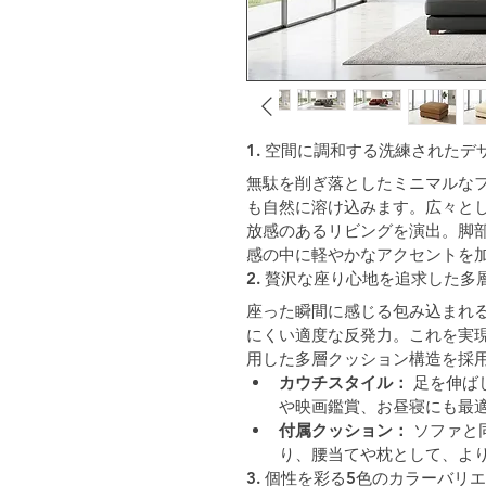
1. 空間に調和する洗練されたデ
無駄を削ぎ落としたミニマルな
も自然に溶け込みます。広々と
放感のあるリビングを演出。脚
感の中に軽やかなアクセントを
2. 贅沢な座り心地を追求した多
座った瞬間に感じる包み込まれ
にくい適度な反発力。これを実
用した多層クッション構造を採
カウチスタイル：
 足を伸
や映画鑑賞、お昼寝にも最
付属クッション：
 ソファ
り、腰当てや枕として、よ
3. 個性を彩る5色のカラーバリ