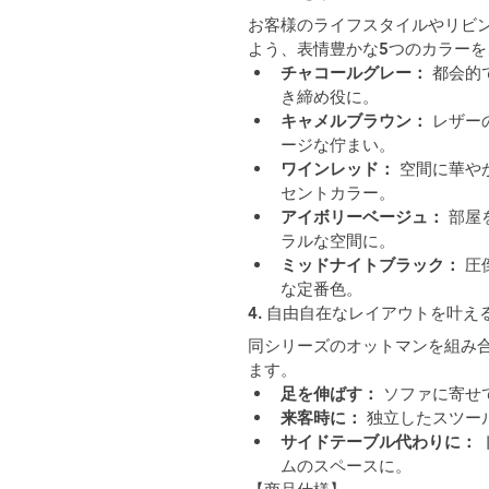
お客様のライフスタイルやリビ
よう、表情豊かな5つのカラー
チャコールグレー：
 都会
き締め役に。
キャメルブラウン：
 レザ
ージな佇まい。
ワインレッド：
 空間に華
セントカラー。
アイボリーベージュ：
 部
ラルな空間に。
ミッドナイトブラック：
 
な定番色。
4. 自由自在なレイアウトを叶
同シリーズのオットマンを組み
ます。
足を伸ばす：
 ソファに寄
来客時に：
 独立したスツ
サイドテーブル代わりに：
ムのスペースに。