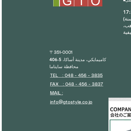
■
(مغلق خلال عطلة رأس السنة
هب،
〒351-0001
406-5 كاميمايكي، مدينة أساكا،
محافظة سايتاما
TEL : 048 - 456 - 3835​
FAX : 048 - 456 - 3837
MAIL :
info@gtostyle.co.jp