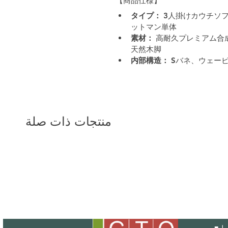
【商品仕様】
タイプ：
 3人掛けカウチソ
ットマン単体
素材：
 高耐久プレミアム
天然木脚
内部構造：
 Sバネ、ウェー
منتجات ذات صلة