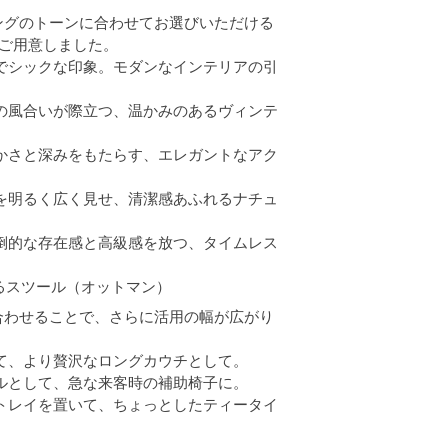
ングのトーンに合わせてお選びいただける
をご用意しました。
的でシックな印象。モダンなインテリアの引
ーの風合いが際立つ、温かみのあるヴィンテ
やかさと深みをもたらす、エレガントなアク
屋を明るく広く見せ、清潔感あふれるナチュ
圧倒的な存在感と高級感を放つ、タイムレス
えるスツール（オットマン）
合わせることで、さらに活用の幅が広がり
せて、より贅沢なロングカウチとして。
ールとして、急な来客時の補助椅子に。
 トレイを置いて、ちょっとしたティータイ