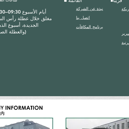
■ القائمة
قريباً
■
ريكة
نبذة عن الشركة
أيام الأسبوع 09:30–17:30
اتصل بنا
الجديدة، أسبوع الذ
برنامج المكافآت
والعطلة الصيفية)
رير
رتبة