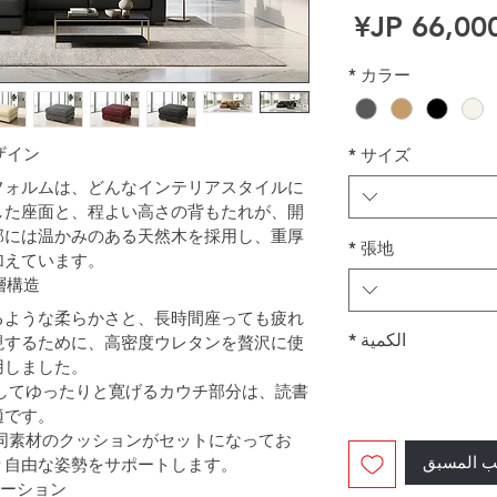
السعر
*
カラー
ザイン
*
サイズ
フォルムは、どんなインテリアスタイルに
した座面と、程よい高さの背もたれが、開
部には温かみのある天然木を採用し、重厚
*
張地
加えています。
層構造
るような柔らかさと、長時間座っても疲れ
الكمية
*
現するために、高密度ウレタンを贅沢に使
用しました。
ばしてゆったりと寛げるカウチ部分は、読書
適です。
と同素材のクッションがセットになってお
ب المسبق
り自由な姿勢をサポートします。
エーション