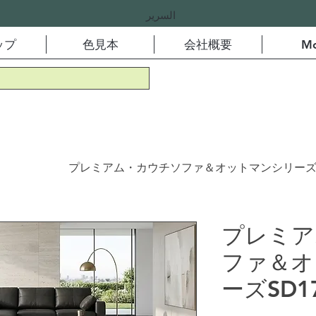
السرير
ップ
色見本
会社概要
Mo
プレミアム・カウチソファ＆オットマンシリーズSD
プレミア
ファ＆オ
ーズSD1