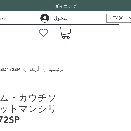
​ダイニング
تسجيل الدخول
re
JPY (¥)
الرئيسية
أريكة
172SP
ム・カウチソ
ットマンシリ
72SP